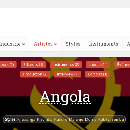
Industrie
Artistes
Styles
Instruments
A
eurs (2)
Editeurs (1)
Instruments (2)
Labels (24)
Événem
Production (2)
Interview (1)
Editions (1)
Angola
Styles:
Kilapanga
,
Kizomba
,
Kuduro
,
Malanje
,
Morna
,
Rebita
,
Semba