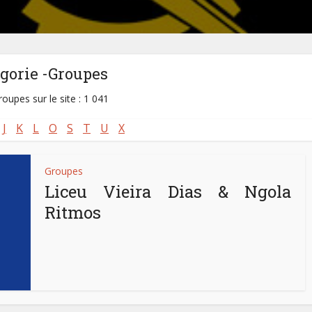
gorie -Groupes
roupes sur le site : 1 041
J
K
L
O
S
T
U
X
Groupes
Liceu Vieira Dias & Ngola
Ritmos