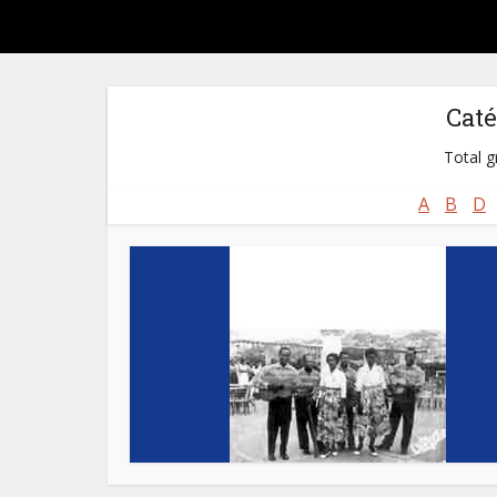
Caté
Total g
A
B
D