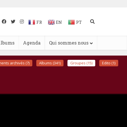
FR
EN
PT
lbums
Agenda
Qui sommes nous
ents archivés (7)
Albums (341)
Groupes (15)
Edito (1)