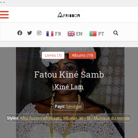
"
"
FR
EN
PT
Livres (1)
Albums (19)
Fatou Kiné Samb
Kiné Lam
Pays:
Sénégal
Styles:
Afro-fusion/afrobeats
,
Mbalax
,
World / Musique du monde