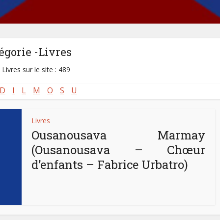
égorie -Livres
 Livres sur le site : 489
D
I
L
M
O
S
U
Livres
Ousanousava Marmay
(Ousanousava – Chœur
d’enfants – Fabrice Urbatro)