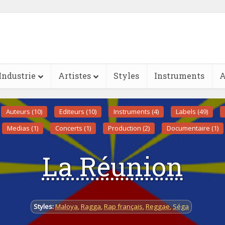
Industrie
Artistes
Styles
Instruments
A
Auteurs (10)
Editeurs (10)
Instruments (4)
Labels (49)
Medias (1)
Concerts (1)
Production (2)
Documentaire (1)
La Réunion
Styles:
Maloya
,
Ragga
,
Rap français
,
Reggae
,
Séga