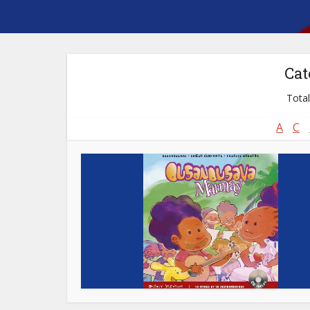
Cat
Total
A
C