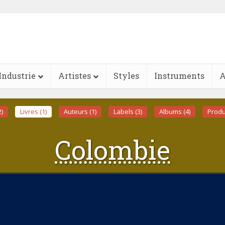
Industrie
Artistes
Styles
Instruments
A
2)
Livres (1)
Auteurs (1)
Labels (3)
Albums (4)
Produ
Colombie