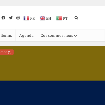
FR
EN
PT
lbums
Agenda
Qui sommes nous
ction (1)