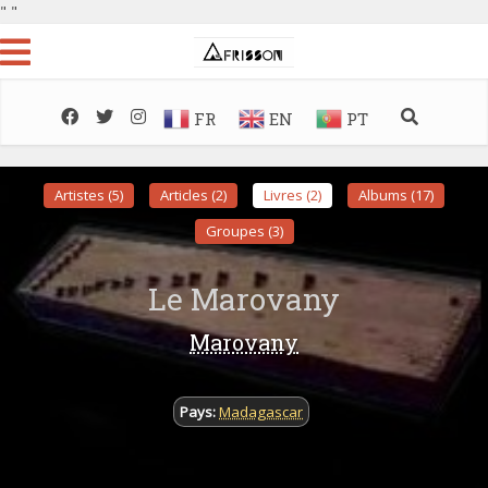
"
"
FR
EN
PT
Artistes (5)
Articles (2)
Livres (2)
Albums (17)
Groupes (3)
Le Marovany
Marovany
Pays:
Madagascar