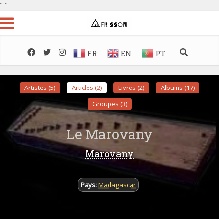
"
"
FR
EN
PT
Artistes (5)
Articles (2)
Livres (2)
Albums (17)
Groupes (3)
Le Marovany
Marovany
Pays:
Madagascar