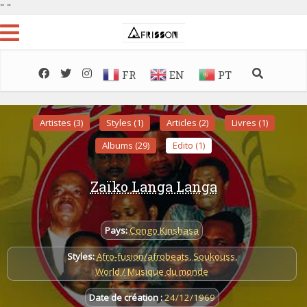
"
"
FR
EN
PT
Artistes (3)
Styles (1)
Articles (2)
Livres (1)
Albums (29)
Edito (1)
Zaïko Langa Langa
Pays:
Congo Kinshasa
Styles:
Afro-fusion/afrobeats
,
Soukouss
,
World / Musique du monde
Date de création :
24/12/1969