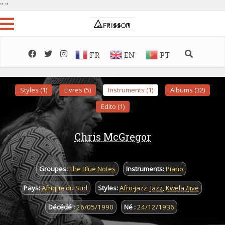
"
"
FR
EN
PT
Styles (1)
Livres (5)
Instruments (1)
Albums (32)
Edito (1)
Chris McGregor
Groupes:
The Blue Notes
Instruments:
Piano
Pays:
Afrique du Sud
Styles:
Afro-jazz
,
Jazz
,
Kwela /Jive
Décédé :
26/05/1990
Né :
24/12/1936