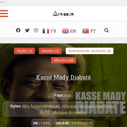
"
"
FR
EN
PT
Styles (1)
Articles (2)
Événements archivés (4)
Albums (28)
Kassé Mady Diabaté
Pays:
Mali
Styles:
Afro-fusion/afrobeats
,
Afro-pop
,
Musique mandingue
,
World / Musique du monde
Né :
1949
Décédé :
24/05/2018