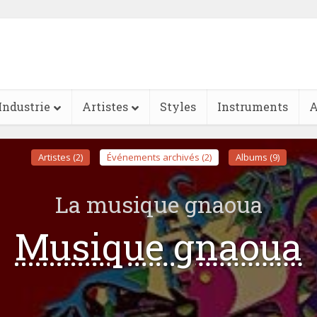
Industrie
Artistes
Styles
Instruments
A
Artistes (2)
Événements archivés (2)
Albums (9)
La musique gnaoua
Musique gnaoua