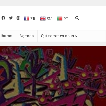
FR
EN
PT
lbums
Agenda
Qui sommes nous