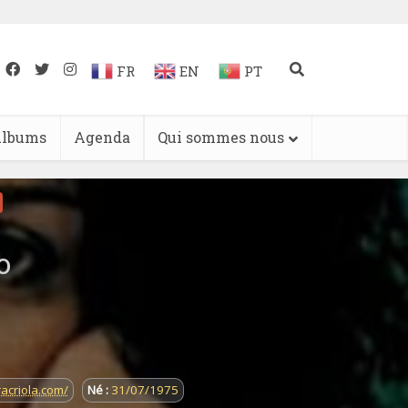
FR
EN
PT
lbums
Agenda
Qui sommes nous
o
racriola.com/
Né :
31/07/1975