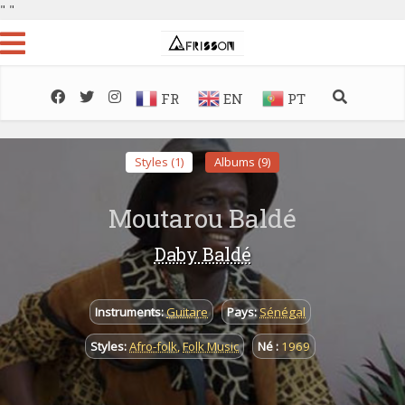
"
"
FR
EN
PT
Styles (1)
Albums (9)
Moutarou Baldé
Daby Baldé
Instruments:
Guitare
Pays:
Sénégal
Styles:
Afro-folk
,
Folk Music
Né :
1969