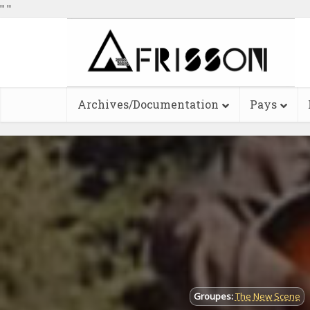
"
"
Archives/Documentation
Pays
Groupes:
The New Scene