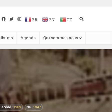
FR
EN
PT
lbums
Agenda
Qui sommes nous
Décédé :
1989
Né :
1947