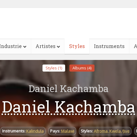
Industrie
Artistes
Styles
Instruments
A
Styles (1)
Albums (4)
Daniel Kachamba
Daniel Kachamba
Instruments:
Kalindula
Pays:
Malawi
Styles:
Afroma
,
Kwela /Jive