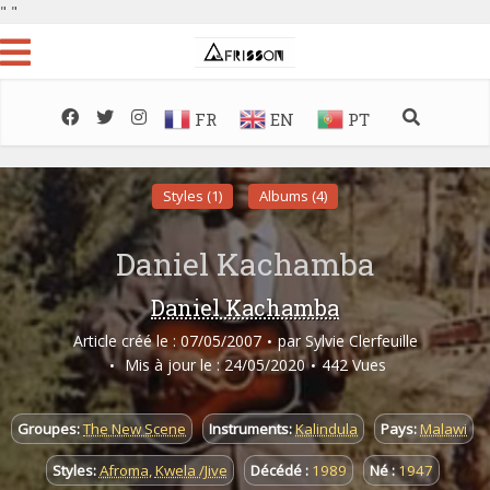
"
"
FR
EN
PT
Styles (1)
Albums (4)
Daniel Kachamba
Daniel Kachamba
Article créé le : 07/05/2007
par
Sylvie Clerfeuille
Mis à jour le : 24/05/2020
442 Vues
Groupes:
The New Scene
Instruments:
Kalindula
Pays:
Malawi
Styles:
Afroma
,
Kwela /Jive
Décédé :
1989
Né :
1947