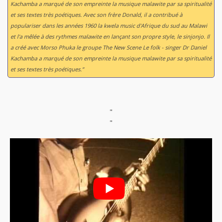
Kachamba a marqué de son empreinte la musique malawite par sa spiritualité
et ses textes très poétiques. Avec son frère Donald, il a contribué à
populariser dans les années 1960 la kwela music d'Afrique du sud au Malawi
et l'a mêlée à des rythmes malawite en lançant son propre style, le sinjonjo. Il
a créé avec Morso Phuka le groupe The New Scene Le folk - singer Dr Daniel
Kachamba a marqué de son empreinte la musique malawite par sa spiritualité
et ses textes très poétiques.”
"
"