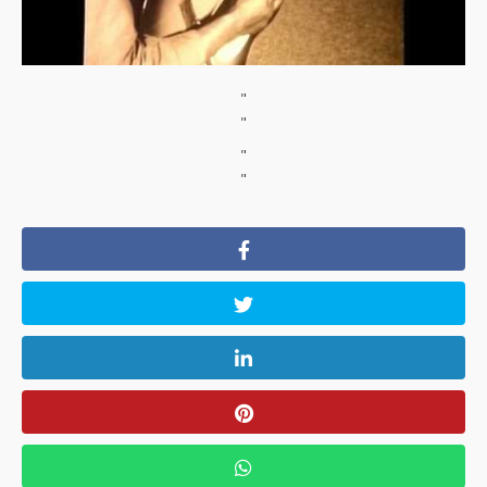
"
"
"
"