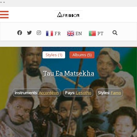
"
"
FR
EN
PT
Styles (1)
Albums (5)
Tau Ea Matsekha
Instruments:
Accordéon
Pays:
Lesotho
Styles:
Famo