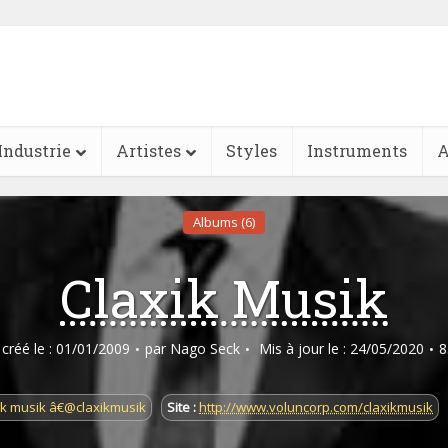
Industrie
Artistes
Styles
Instruments
A
Albums (6)
Claxik Musik
e créé le : 01/01/2009
par
Nago Seck
Mis à jour le : 24/05/2020
8
ik musik â€@claxikmusik
Site :
http://www.voluncorp.com/claxikmusik