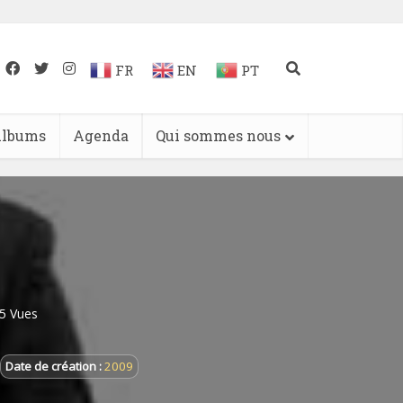
FR
EN
PT
lbums
Agenda
Qui sommes nous
5 Vues
Date de création :
2009