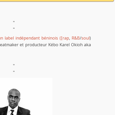
"
"
un label indépendant béninois ([rap
,
R&B
/
soul
)
beatmaker et producteur Kébo Karel Okioh aka
"
"