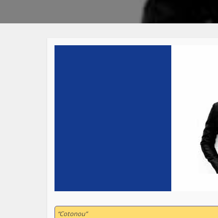
“Cotonou”