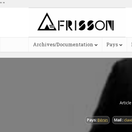
"
"
Archives/Documentation
Pays
Articl
Pays:
Bénin
Mail :
clax