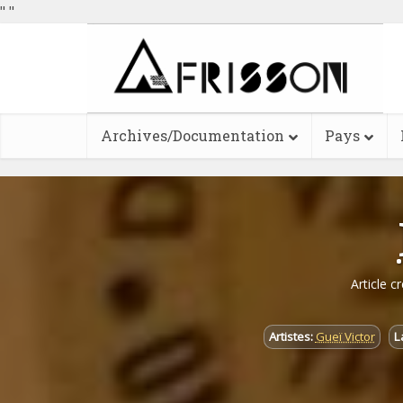
"
"
Archives/Documentation
Pays
Article c
Artistes:
Gueï Victor
L