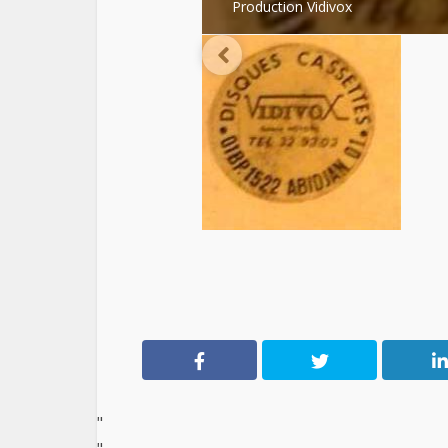
Production Vidivox
"