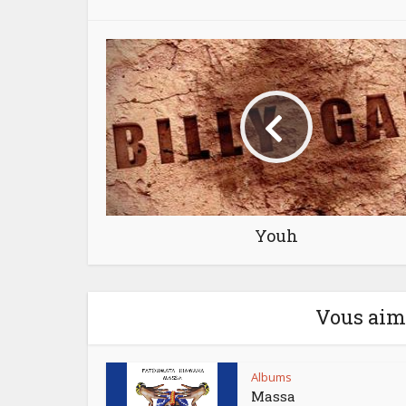
"
Youh
Vous aime
Albums
Massa