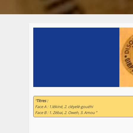
“
Titres :
Face A : 1.lékiné, 2. cléyelè-gouèhi
Face B : 1. Zébai, 2. Oweh, 3. Amou ”