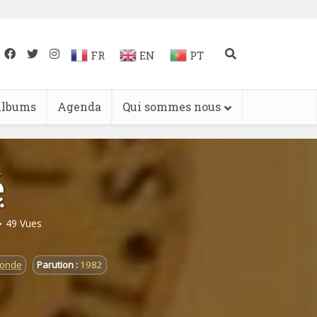
FR
EN
PT
lbums
Agenda
Qui sommes nous
é
49 Vues
monde
Parution :
1982