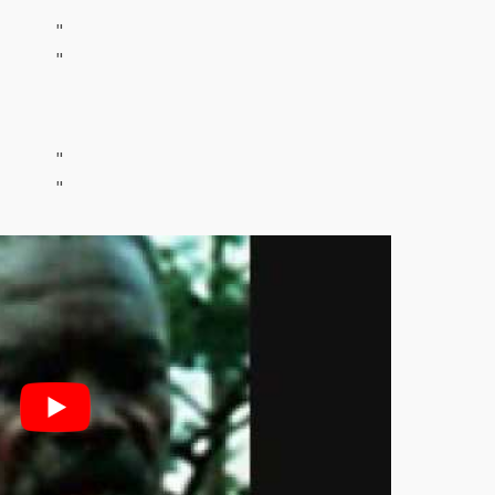
"
"
"
"