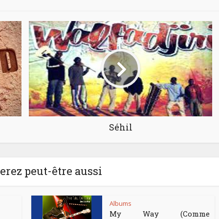
Séhil
rez peut-être aussi
Albums
My Way (Comme