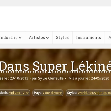
Industrie
Artistes
Styles
Instruments
A
Dans Super Lékin
réé le : 23/10/2013
par
Sylvie Clerfeuille
Mis à jour le : 24/05/2020
abels:
Vidivox - VDV
Pays:
Côte d'Ivoire
Styles:
World / Musique du 