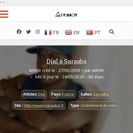
"
"
FR
EN
PT
Dial à Saraaba
Article créé le : 27/06/2009
par
admin
Mis à jour le : 24/05/2020
60 Vues
Artistes:
Dial
Pays:
France
Salles:
Saraaba
Site :
http://www.saraaba.fr
Type :
Evènement du mois