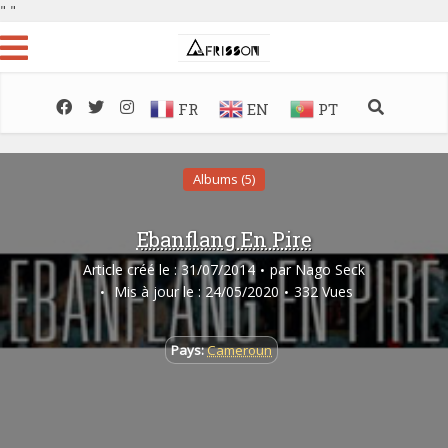
"
"
FR
EN
PT
Albums (5)
Ebanflang En Pire
Article créé le : 31/07/2014
par
Nago Seck
Mis à jour le : 24/05/2020
332 Vues
Pays:
Cameroun