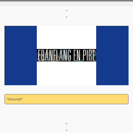
"
"
“Yaoundé”
"
"