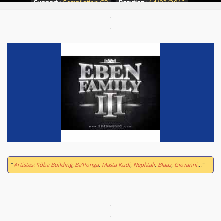
Support :
Compilation CD
Parution :
14/02/2012
"
"
“
Artistes: Kôba Building
,
Ba’Ponga
,
Masta Kudi
,
Nephtali
,
Blaaz
,
Giovanni
...”
"
"