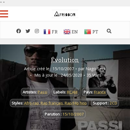
"
"
FR
EN
PT
Évolution
Article créé le : 15/10/2007
par
Nago Seck
Mis à jour le : 24/05/2020
35 Vues
Artistes:
Passi
Labels:
RCAM
Pays:
France
Styles:
Afro-rap
,
Rap français
,
Rap/Hip hop
Support :
2CD
Parution :
15/10/2007