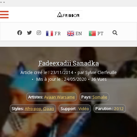
"
"
FR
EN
PT
Fadeexadii Sanadka
Article créé le : 23/11/2014
par
Sylvie Clerfeuille
Mis à jour le : 24/05/2020
36 Vues
Artistes:
Ayaan Warsame
Pays:
Somalie
Styles:
Afro-pop
,
Qaaci
Support :
Vidéo
Parution :
2012