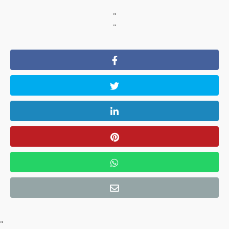
"
"
"