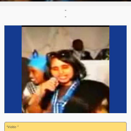
"
"
“Vidéo ”