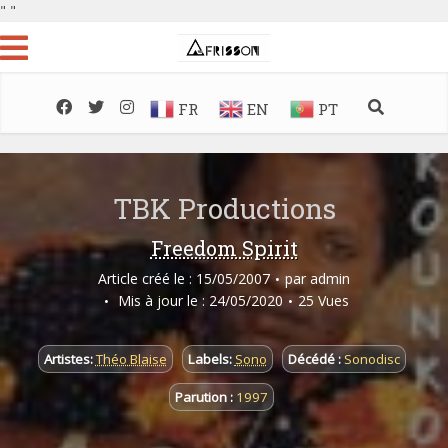
"
"
FR
EN
PT
TBK Productions
Freedom Spirit
Article créé le : 15/05/2007
par
admin
Mis à jour le : 24/05/2020
25 Vues
Artistes:
Théo Blaise
Labels:
Sono
Décédé :
Sonodisc
Parution :
1997