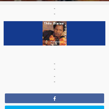
"
"
"
"
"
"