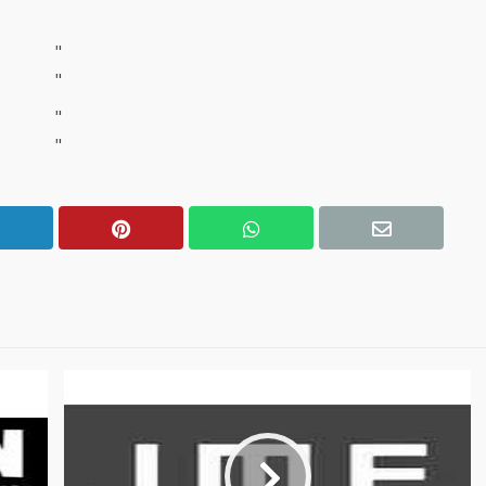
"
"
"
"