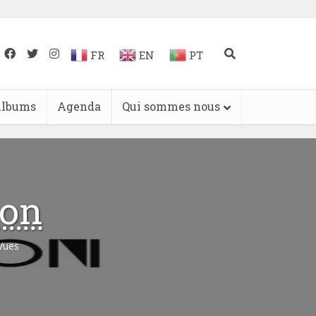
FR
EN
PT
lbums
Agenda
Qui sommes nous
ion
Vues