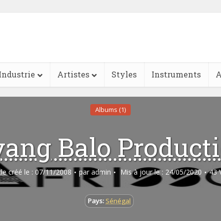
Industrie
Artistes
Styles
Instruments
A
Albums (1)
ang Balo Product
cle créé le : 07/11/2008
par
admin
Mis à jour le : 24/05/2020
43 
Pays:
Sénégal