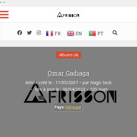
"
"
FR
EN
PT
Albums (4)
Omar Gadiaga
Article créé le : 11/05/2007
par
Nago Seck
Mis à jour le : 06/04/2023
105 Vues
Pays:
Sénégal