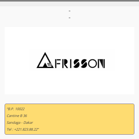
"
"
“B.P. 10022
Cantine B 36
Sandaga - Dakar
Tel : +221.823.88.22”