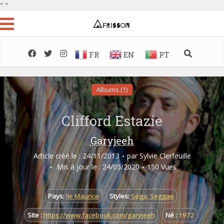
"
"
FR
EN
PT
Albums (1)
Clifford Estazie
Garyjeeh
Article créé le : 24/11/2013
par
Sylvie Clerfeuille
Mis à jour le : 24/05/2020
150 Vues
Pays:
Ile Maurice
Styles:
Séga
,
Seggae
Site :
https://www.facebook.com/garyjeeh
Né :
1972