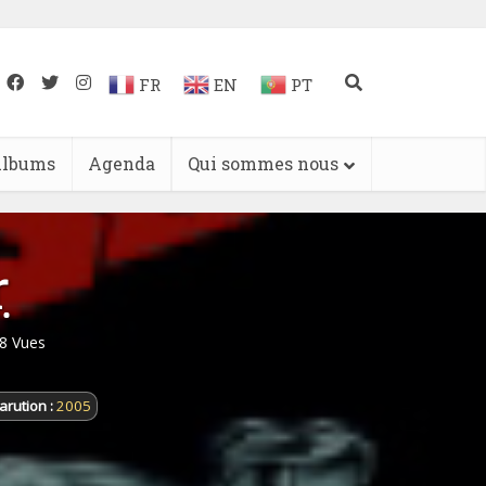
FR
EN
PT
lbums
Agenda
Qui sommes nous
r
8 Vues
arution :
2005