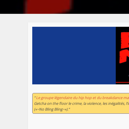
“
Le groupe légendaire du hip hop et du breakdance ma
Getcha on the floor
le crime, la violence, les inégalités, 
(«~No Bling Bling~»).”