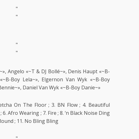
"
"
"
"
~», Angelo «~T & DJ Bollé~», Denis Haupt «~B-
r «~B-Boy Lela~», Elgernon Van Wyk «~B-Boy
 Bennie~», Daniel Van Wyk «~B-Boy Danie~»
tcha On The Floor ; 3. BN Flow ; 4. Beautiful
. Afro Wearing ; 7. Fire ; 8. ‘n Black Noise Ding
Round ; 11. No Bling Bling
"