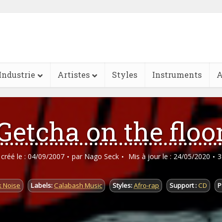
Industrie
Artistes
Styles
Instruments
A
Getcha on the floo
e créé le : 04/09/2007
par
Nago Seck
Mis à jour le : 24/05/2020
3
k Noise
Labels:
Calabash Music
Styles:
Afro-rap
Support :
CD
P