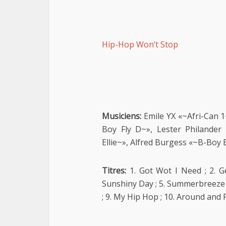
Hip-Hop Won’t Stop
Musiciens:
Emile YX «~Afri-Can 1
Boy Fly D~», Lester Philande
Ellie~», Alfred Burgess «~B-Boy
Titres:
1. Got Wot I Need ; 2. Ge
Sunshiny Day ; 5. Summerbreeze ; 6
; 9. My Hip Hop ; 10. Around and 