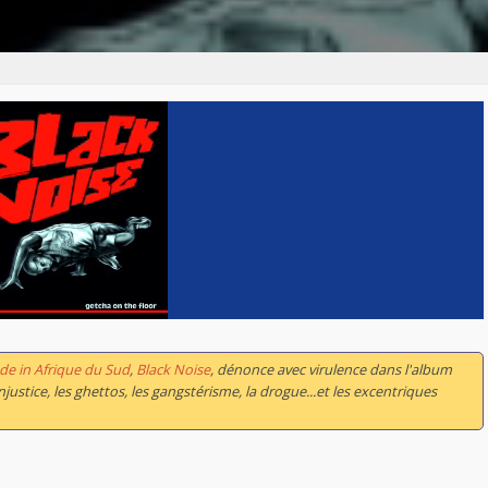
de in Afrique du Sud
,
Black Noise
, dénonce avec virulence dans l'album
l’injustice, les ghettos, les gangstérisme, la drogue...et les excentriques