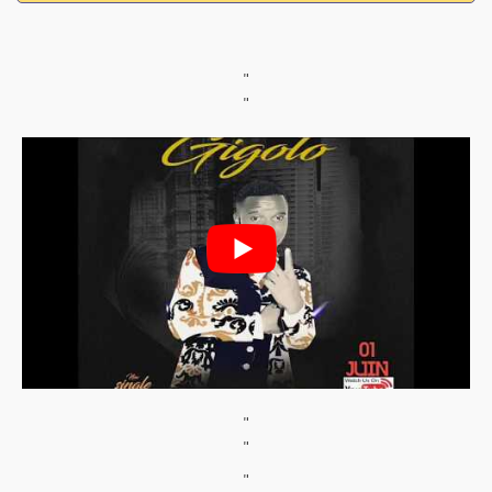
"
"
"
"
"