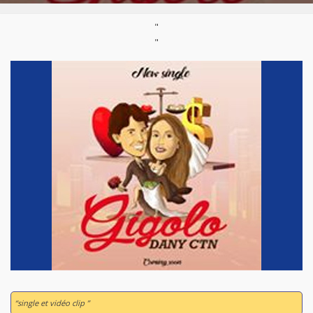
"
"
“single et vidéo clip ”