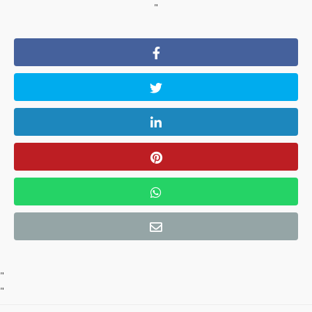
"
"
"