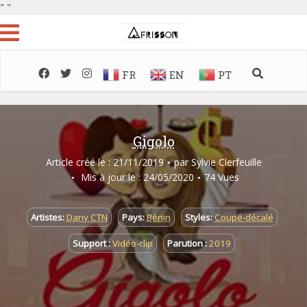
"
"
FR
EN
PT
Gigolo
Article créé le : 21/11/2019
par
Sylvie Clerfeuille
Mis à jour le : 24/05/2020
74 Vues
Artistes:
Dany CTN
Pays:
Bénin
Styles:
Coupé-décalé
Support :
Vidéo-clip
Parution :
2019