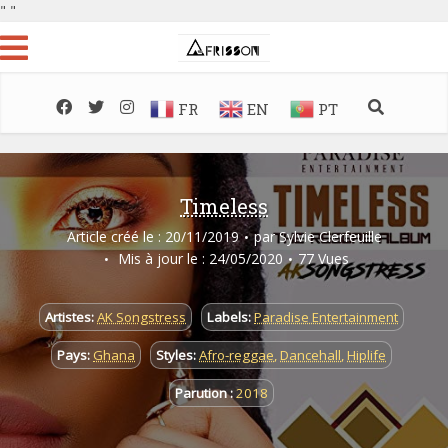
"
"
FR
EN
PT
Timeless
Article créé le : 20/11/2019
par
Sylvie Clerfeuille
Mis à jour le : 24/05/2020
77 Vues
Artistes:
AK Songstress
Labels:
Paradise Entertainment
Pays:
Ghana
Styles:
Afro-reggae
,
Dancehall
,
Hiplife
Parution :
2018