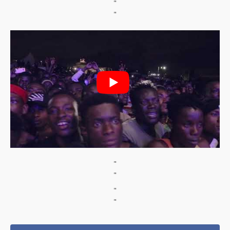
"
"
"
"
"
"