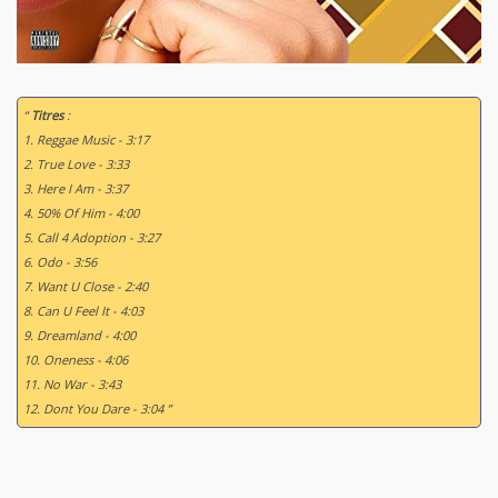
“
Titres
:
1. Reggae Music - 3:17
2. True Love - 3:33
3. Here I Am - 3:37
4. 50% Of Him - 4:00
5. Call 4 Adoption - 3:27
6. Odo - 3:56
7. Want U Close - 2:40
8. Can U Feel It - 4:03
9. Dreamland - 4:00
10. Oneness - 4:06
11. No War - 3:43
12. Dont You Dare - 3:04 ”