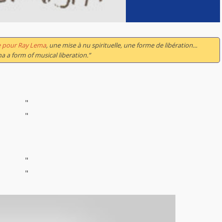
 pour Ray Lema
, une mise à nu spirituelle, une forme de libération...
a a form of musical liberation.”
"
"
"
"