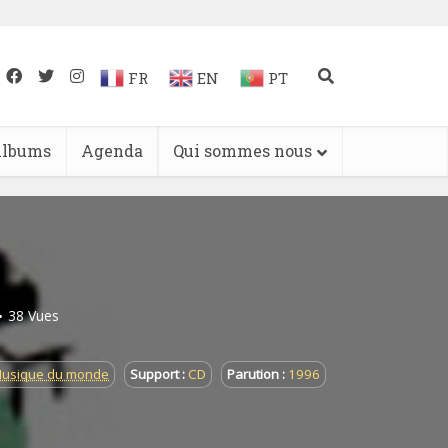
FR
EN
PT
lbums
Agenda
Qui sommes nous
38 Vues
Musique du monde
Support :
CD
Parution :
1996