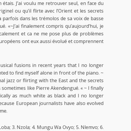
n étais. J’ai voulu me retrouver seul, en face du
iginel ou qu’il flirte avec l’Orient et les secrets
parfois dans les trémolos de sa voix de basse
é. «~J’ai finalement compris qu’aujourd’hui, je
icalement et ca ne me pose plus de problèmes
s européens ont eux aussi évolué et comprennent
ical fusions in recent years that I no longer
ted to find myself alone in front of the piano. ~
l jazz or flirting with the East and the secrets
sometimes like Pierre Akendengué. « ~ I finally
ically as much white as black and I no longer
ecause European journalists have also evolved
 me.
 Loba; 3. Nzola; 4. Mungu Wa Ovyo; 5. Nlemvo; 6.