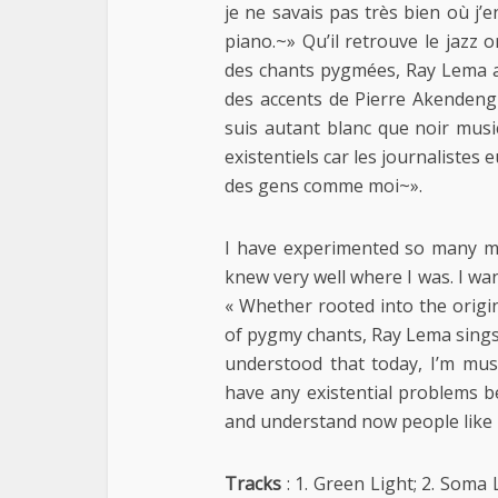
je ne savais pas très bien où j’e
piano.~» Qu’il retrouve le jazz or
des chants pygmées, Ray Lema a 
des accents de Pierre Akendengu
suis autant blanc que noir mus
existentiels car les journaliste
des gens comme moi~».
I have experimented so many mus
knew very well where I was. I wan
« Whether rooted into the origina
of pygmy chants, Ray Lema sings 
understood that today, I’m mus
have any existential problems b
and understand now people like
Tracks
: 1. Green Light; 2. Soma