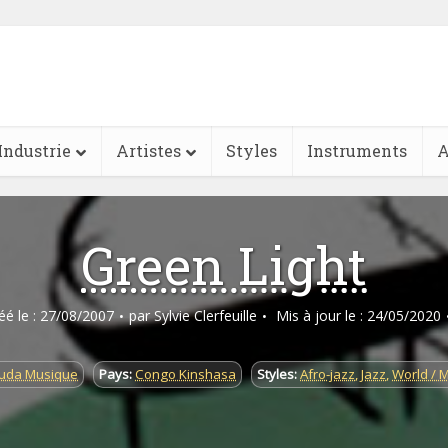
Industrie
Artistes
Styles
Instruments
A
Green Light
réé le : 27/08/2007
par
Sylvie Clerfeuille
Mis à jour le : 24/05/2020
uda Musique
Pays:
Congo Kinshasa
Styles:
Afro-jazz
,
Jazz
,
World / 