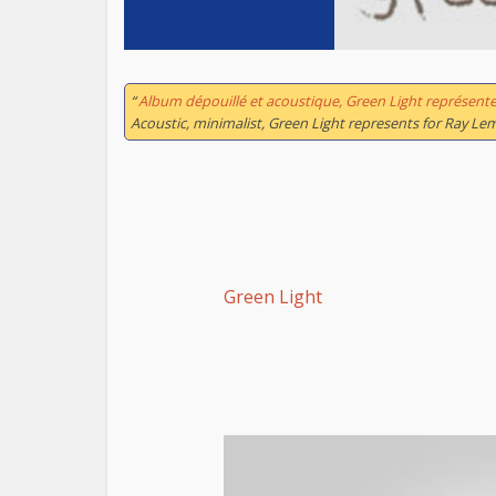
“
Album dépouillé et acoustique,
Green Light
représente
Acoustic, minimalist, Green Light represents for Ray Lem
Green Light