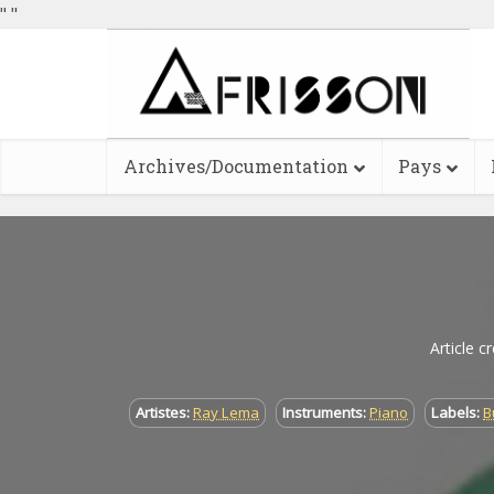
"
"
Archives/Documentation
Pays
Article c
Artistes:
Ray Lema
Instruments:
Piano
Labels:
B