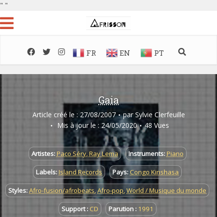
"
"
FR
EN
PT
Gaia
Article créé le : 27/08/2007
par
Sylvie Clerfeuille
Mis à jour le : 24/05/2020
48 Vues
Artistes:
Paco Séry
,
Ray Lema
Instruments:
Piano
Labels:
Island Records
Pays:
Congo Kinshasa
Styles:
Afro-fusion/afrobeats
,
Afro-pop
,
World / Musique du monde
Support :
CD
Parution :
1991