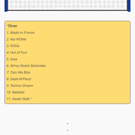
“
Titres:
1. Made in France
2. Ata N'Dele
3. N'Dila
4. Hut of Fun
5. Gaia
6. Africa Mokili Mobimba
7. Tato Wa Biso
8. Dada M'Penzi
9. Techno Dream
10. Nalelela
11. Sweet Walk ”
"
"