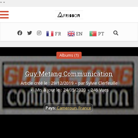
"
"
FR
EN
PT
Albums (1)
Guy Metang Communication
Article créé le : 29/12/2019
par
Sylvie Clerfeuille
Mis à jour le : 24/05/2020
246 Vues
Pays:
Cameroun
,
France