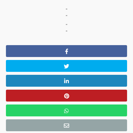
"
"
"
"