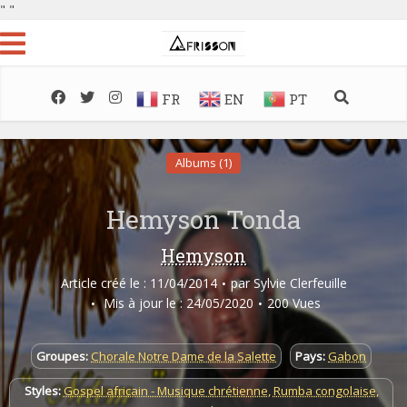
"
"
FR
EN
PT
Albums (1)
Hemyson Tonda
Hemyson
Article créé le : 11/04/2014
par
Sylvie Clerfeuille
Mis à jour le : 24/05/2020
200 Vues
Groupes:
Chorale Notre Dame de la Salette
Pays:
Gabon
Styles:
Gospel africain - Musique chrétienne
,
Rumba congolaise
,