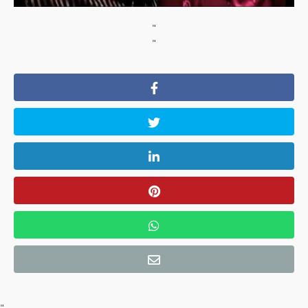
"
"
"