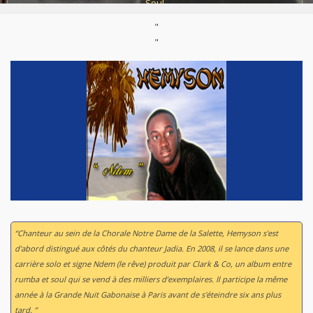
Soul
"
Décédé :
2014
"
“Chanteur au sein de la Chorale Notre Dame de la Salette, Hemyson s'est
d'abord distingué aux côtés du chanteur Jadia. En 2008, il se lance dans une
carrière solo et signe Ndem (le rêve) produit par Clark & Co, un album entre
rumba et soul qui se vend à des milliers d’exemplaires. Il participe la même
année à la Grande Nuit Gabonaise à Paris avant de s'éteindre six ans plus
tard. ”