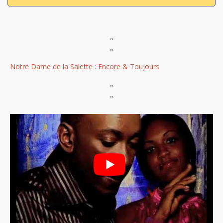
"
"
Notre Dame de la Salette : Encore & Toujours
"
"