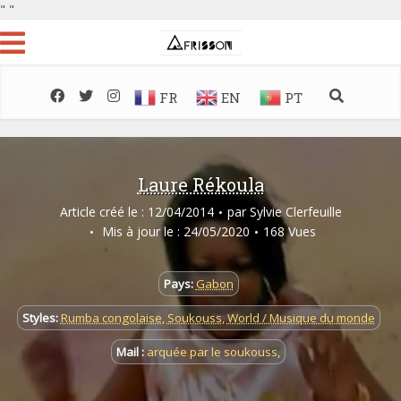
"
"
FR
EN
PT
Laure Rékoula
Article créé le : 12/04/2014
par
Sylvie Clerfeuille
Mis à jour le : 24/05/2020
168 Vues
Pays:
Gabon
Styles:
Rumba congolaise
,
Soukouss
,
World / Musique du monde
Mail :
arquée par le soukouss,