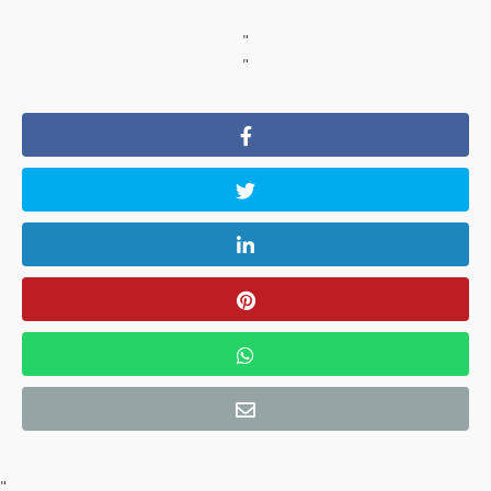
"
"
"