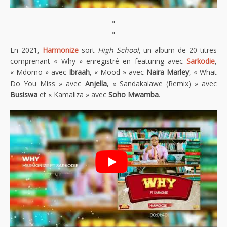
"
"
En 2021,
Harmonize
sort
High School
, un album de 20 titres
comprenant « Why » enregistré en featuring avec
Sarkodie
,
« Mdomo » avec
Ibraah
, « Mood » avec
Naira Marley
, « What
Do You Miss » avec
Anjella
, « Sandakalawe (Remix) » avec
Busiswa
et « Kamaliza » avec
Soho Mwamba
.