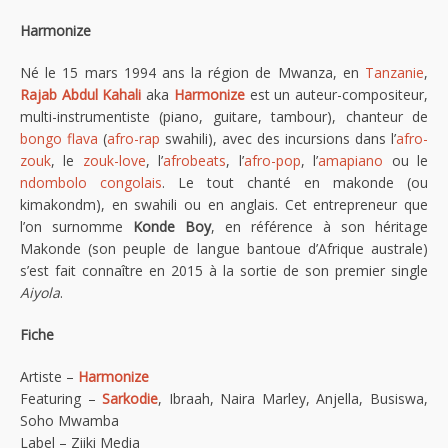
Harmonize
Né le 15 mars 1994 ans la région de Mwanza, en
Tanzanie
,
Rajab Abdul Kahali
aka
Harmonize
est un auteur-compositeur,
multi-instrumentiste (piano, guitare, tambour), chanteur de
bongo flava
(
afro-rap
swahili), avec des incursions dans l’
afro-
zouk
, le
zouk-love
, l’
afrobeats
, l’
afro-pop
, l’
amapiano
ou le
ndombolo congolais
. Le tout chanté en makonde (ou
kimakondm), en swahili ou en anglais. Cet entrepreneur que
l’on surnomme
Konde Boy
, en référence à son héritage
Makonde (son peuple de langue bantoue d’Afrique australe)
s’est fait connaître en 2015 à la sortie de son premier single
Aiyola
.
Fiche
Artiste –
Harmonize
Featuring –
Sarkodie
, Ibraah, Naira Marley, Anjella, Busiswa,
Soho Mwamba
Label – Ziiki Media