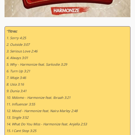
“
Titres:
1. Sorry 4:25
2. Outside 3:07
3. Serious Love 2:46
4. Always 3:01
5. Why - Harmonize feat. Sarkodie 3:29
6. Turn Up 3:21
7. Mtaje 3:46
8. Usia 3:16
9. Dunia 3:41
10. Mdomo - Harmonize feat. Ibraah 3:21
11. Influencer 3:55
12. Mood - Harmonize feat. Naira Marley 2:48
13. Single 3:52
14. What Do You Miss - Harmonize feat. Anjella 2:53
15. I Cant Stop 3:25