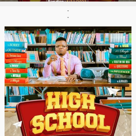
Parution :
5/11/2021
"
Featuring :
"
Sarkodie
, Ibraah, Naira Marley, Anjella, Busiswa, Soho Mwamba
Support :
CD