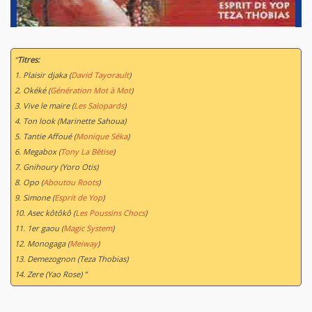
“
Titres:
1. Plaisir djaka (
David Tayorault
)
2. Okéké (
Génération Mot à Mot
)
3. Vive le maire (
Les Salopards
)
4. Ton look (Marinette Sahoua)
5. Tantie Affoué (
Monique Séka
)
6. Megabox (
Tony La Bêtise
)
7. Gnihoury (Yoro Otis)
8. Opo (
Aboutou Roots
)
9. Simone (
Esprit de Yop
)
10. Asec kôtôkô (
Les Poussins Chocs
)
11. 1er gaou (
Magic System
)
12. Monogaga (
Meiway
)
13. Demezognon (Teza Thobias)
14. Zere (Yao Rose) ”