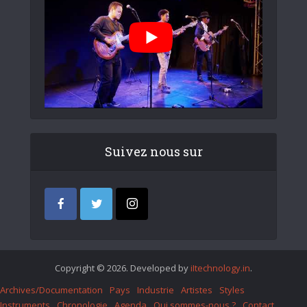
Suivez nous sur
Copyright © 2026. Developed by
iItechnology.in
.
Archives/Documentation
Pays
Industrie
Artistes
Styles
Instruments
Chronologie
Agenda
Qui sommes-nous ?
Contact