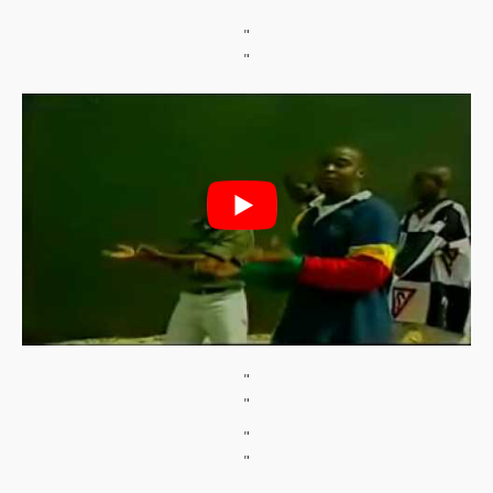
"
"
"
"
"
"