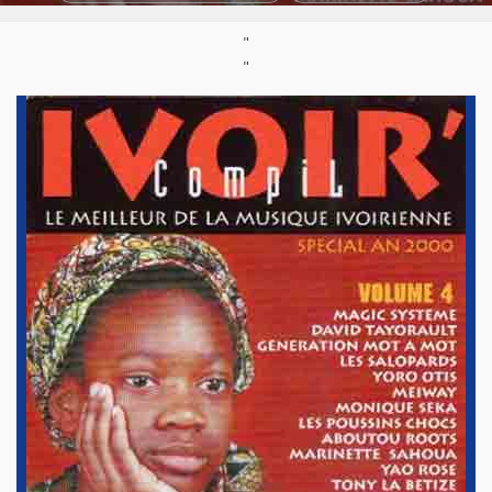
Styles:
Afro-rap
,
Coupé-décalé
,
Zoblazo
,
Zouglou
"
"
Support :
Compilation CD
Parution :
1999