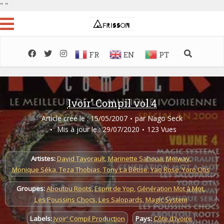
"
"
FR
EN
PT
Ivoir’ Compil vol.4
Article créé le : 15/05/2007
par
Nago Seck
Mis à jour le : 29/07/2020
123 Vues
Artistes:
David Tayorault
,
Marinette Sahoua
,
Meiway
,
Monique Séka
,
Teza Thobias
,
Tony La Bêtise
,
Yao Rose
,
Yoro Otis
Groupes:
Aboutou Roots
,
Esprit de Yop
,
Génération Mot à Mot
,
Les Poussins Chocs
,
Les Salopards
,
Magic System
Labels:
Ivoir' Compil Production
Pays:
Côte d'Ivoire