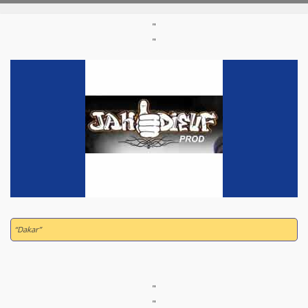
"
"
“Dakar”
"
"