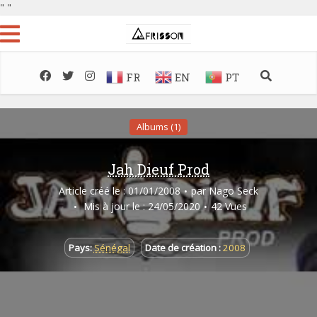
"
"
FR
EN
PT
Albums (1)
Jah Dieuf Prod
Article créé le : 01/01/2008
par
Nago Seck
Mis à jour le : 24/05/2020
42 Vues
Pays:
Sénégal
Date de création :
2008