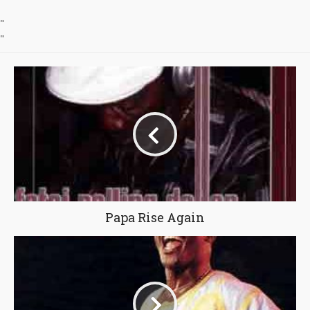
"
"
Papa Rise Again