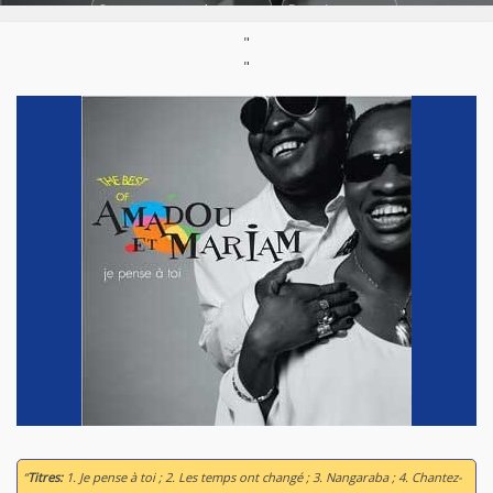
Support :
Compilation CD
Parution :
2005
"
"
“
Titres:
1. Je pense à toi ; 2. Les temps ont changé ; 3. Nangaraba ; 4. Chantez-