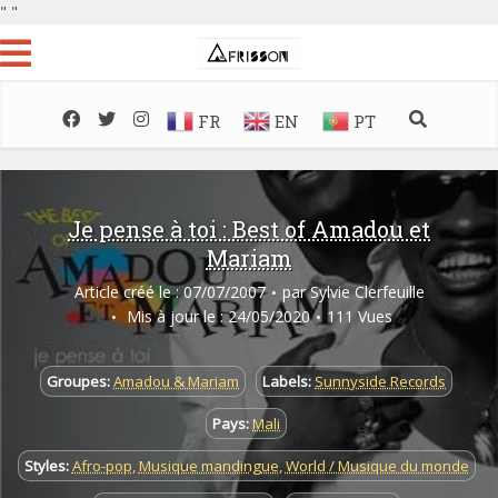
"
"
FR
EN
PT
Je pense à toi : Best of Amadou et
Mariam
Article créé le : 07/07/2007
par
Sylvie Clerfeuille
Mis à jour le : 24/05/2020
111 Vues
Groupes:
Amadou & Mariam
Labels:
Sunnyside Records
Pays:
Mali
Styles:
Afro-pop
,
Musique mandingue
,
World / Musique du monde