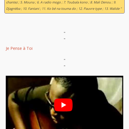
chantez ; 5. Mouna ; 6. A radio mogo ; 7. Toubala kono ; 8. Mali Denou ; 9.
Djagnèba ; 10. Fantani ; 11. Ko bé na touma do ; 12. Pauvre type ; 13. Walide ”
"
"
Je Pense à Toi
"
"