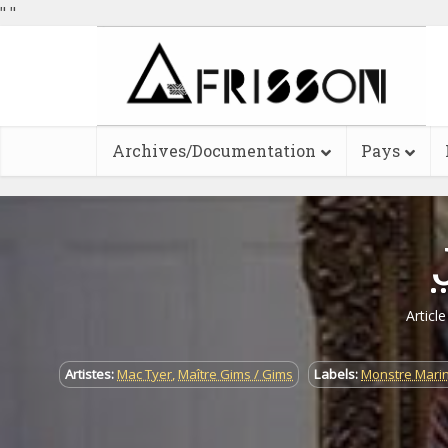
"
"
Archives/Documentation
Pays
Articl
Artistes:
Mac Tyer
,
Maître Gims / Gims
Labels:
Monstre Marin