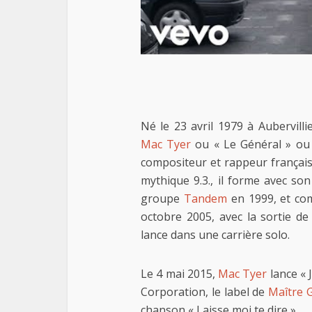
Né le 23 avril 1979 à Aubervill
Mac Tyer
ou « Le Général » ou 
compositeur et rappeur français
mythique 9.3., il forme avec s
groupe
Tandem
en 1999, et com
octobre 2005, avec la sortie de
lance dans une carrière solo.
Le 4 mai 2015,
Mac Tyer
lance « 
Corporation, le label de
Maître 
chanson « Laisse moi te dire ».