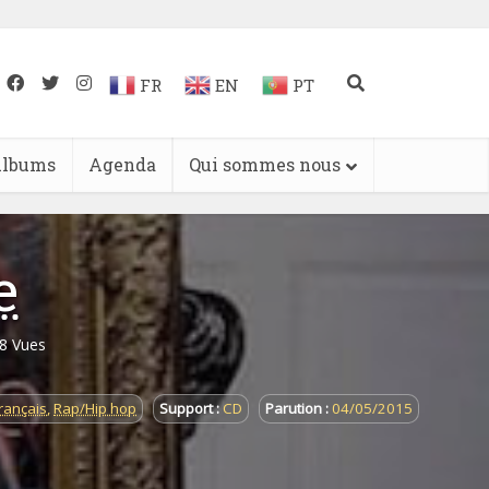
FR
EN
PT
lbums
Agenda
Qui sommes nous
e
8 Vues
rançais
,
Rap/Hip hop
Support :
CD
Parution :
04/05/2015