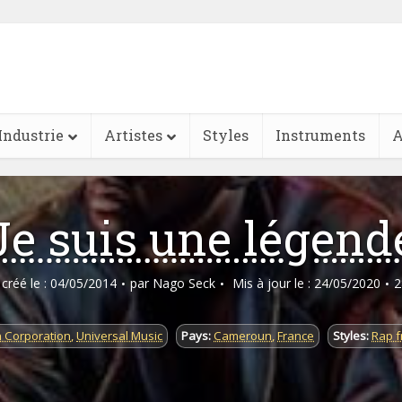
Industrie
Artistes
Styles
Instruments
A
Je suis une légend
e créé le : 04/05/2014
par
Nago Seck
Mis à jour le : 24/05/2020
2
 Corporation
,
Universal Music
Pays:
Cameroun
,
France
Styles:
Rap f