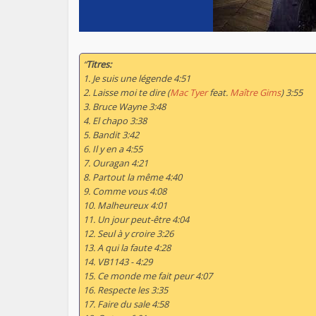
“
Titres:
1. Je suis une légende 4:51
2. Laisse moi te dire (
Mac Tyer
feat.
Maître Gims
) 3:55
3. Bruce Wayne 3:48
4. El chapo 3:38
5. Bandit 3:42
6. Il y en a 4:55
7. Ouragan 4:21
8. Partout la même 4:40
9. Comme vous 4:08
10. Malheureux 4:01
11. Un jour peut-être 4:04
12. Seul à y croire 3:26
13. A qui la faute 4:28
14. VB1143 - 4:29
15. Ce monde me fait peur 4:07
16. Respecte les 3:35
17. Faire du sale 4:58