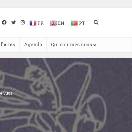
FR
EN
PT
lbums
Agenda
Qui sommes nous
4 Vues