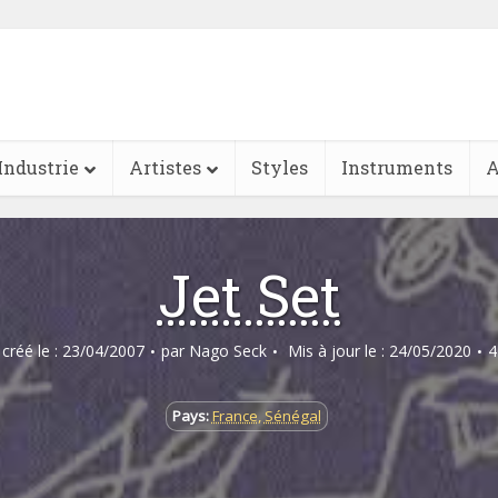
Industrie
Artistes
Styles
Instruments
A
Jet Set
e créé le : 23/04/2007
par
Nago Seck
Mis à jour le : 24/05/2020
4
Pays:
France
,
Sénégal