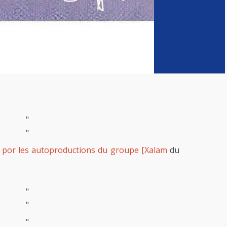
"
"
ée por les autoproductions du groupe [Xalam
du
"
"
"