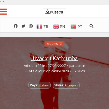
"
"
FR
EN
PT
Albums (2)
Jivacort Kathumba
Article créé le : 07/05/2007
par
admin
Mis à jour le : 24/05/2020
37 Vues
Pays:
Malawi
Styles:
Afro-jazz