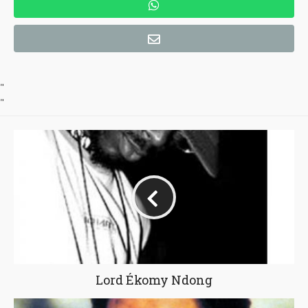
"
"
Lord Ékomy Ndong