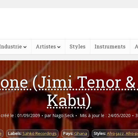
Industrie
Artistes
Styles
Instruments
A
tone (Jimi Tenor &
Kabu)
e créé le : 01/09/2009
par
Nago Seck
Mis à jour le : 24/05/2020
3
e
Labels:
Sähkö Recordings
Pays:
Ghana
Styles:
Afro-jazz
,
Afro-p