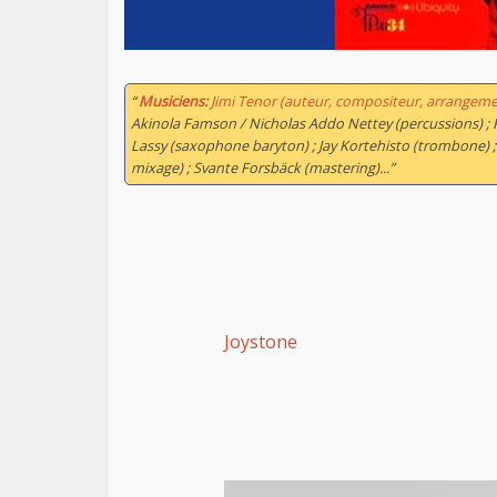
“
Musiciens:
Jimi Tenor (auteur, compositeur, arrangeme
Akinola Famson / Nicholas Addo Nettey (percussions) ; Pat
Lassy (saxophone baryton) ; Jay Kortehisto (trombone) ; 
mixage) ; Svante Forsbäck (mastering)...”
Joystone