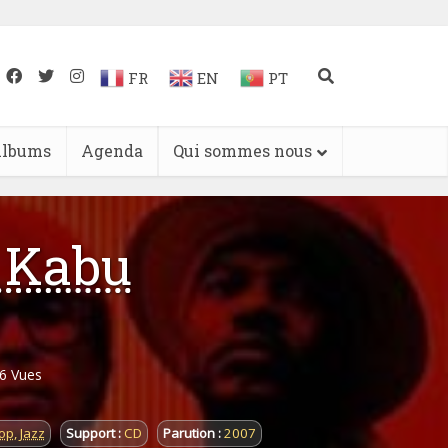
FR
EN
PT
lbums
Agenda
Qui sommes nous
 Kabu
6 Vues
op
,
Jazz
Support :
CD
Parution :
2007