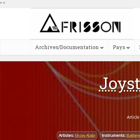
"
"
Archives/Documentation
Pays
Joys
Articl
Artistes:
Ekow Alabi
Instruments:
Batteri