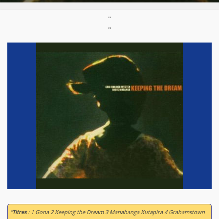
"
"
“
Titres
: 1 Gona 2 Keeping the Dream 3 Manahanga Kutapira 4 Grahamstown