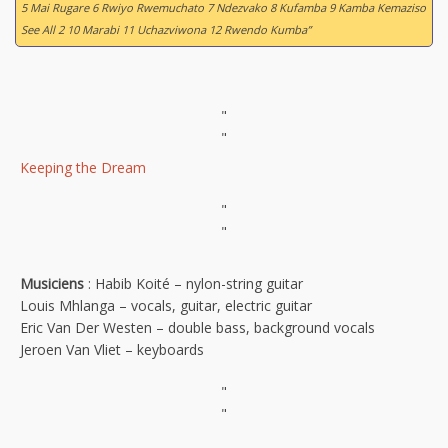
5 Mai Rugare 6 Rwiyo Rwemuchato 7 Ndezvako 8 Kufamba 9 Kamba Kemaziso
See All 2 10 Marabi 11 Uchazviwona 12 Rwendo Kumba”
"
"
Keeping the Dream
"
"
Musiciens
: Habib Koité – nylon-string guitar
Louis Mhlanga – vocals, guitar, electric guitar
Eric Van Der Westen – double bass, background vocals
Jeroen Van Vliet – keyboards
"
"