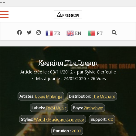
"
"
FR
EN
PT
Keeping The Dream
Article créé le : 03/11/2012
par
Sylvie Clerfeuille
Mis à jour le : 24/05/2020
26 Vues
Artistes:
Louis Mhlanga
Distribution:
The Orchard
Labels:
EWM Music
Pays:
Zimbabwe
Styles:
World / Musique du monde
Support :
CD
Parution :
2003