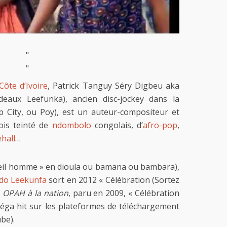
"
"
Côte d’Ivoire
, Patrick Tanguy Séry Digbeu aka
aux Leefunka), ancien disc-jockey dans la
ity, ou Poy), est un auteur-compositeur et
fois teinté de
ndombolo
congolais, d’
afro-pop
,
hall
…
eil homme » en dioula ou bamana ou bambara),
do Leekunfa
sort en 2012 « Célébration (Sortez
m
OPAH à la nation
, paru en 2009, « Célébration
méga hit sur les plateformes de téléchargement
be).