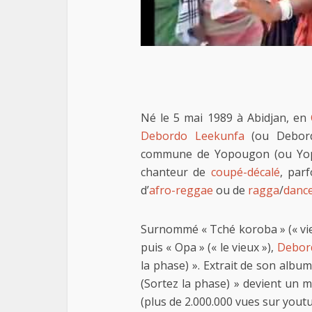
Né le 5 mai 1989 à Abidjan, en
Debordo Leekunfa
(ou Deborde
commune de Yopougon (ou Yop C
chanteur de
coupé-décalé
, par
d’
afro-reggae
ou de
ragga
/
dance
Surnommé « Tché koroba » (« vi
puis « Opa » (« le vieux »),
Debor
la phase) ». Extrait de son albu
(Sortez la phase) » devient un 
(plus de 2.000.000 vues sur youtu