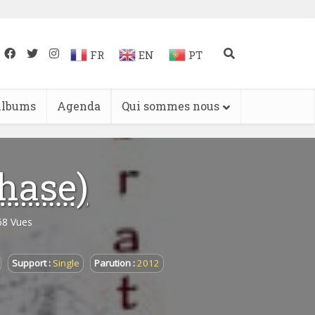
FR
EN
PT
lbums
Agenda
Qui sommes nous
phase)
68 Vues
Support :
Single
Parution :
2012