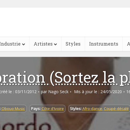
Industrie
Artistes
Styles
Instruments
A
ration (Sortez la 
 créé le : 03/11/2012
par
Nago Seck
Mis à jour le : 24/05/2020
1
:
Obouo Music
Pays:
Côte d'Ivoire
Styles:
Afro-dance
,
Coupé-décalé