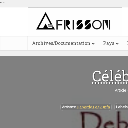
"
"
Archives/Documentation
Pays
Céléb
Article
Artistes:
Debordo Leekunfa
Labels