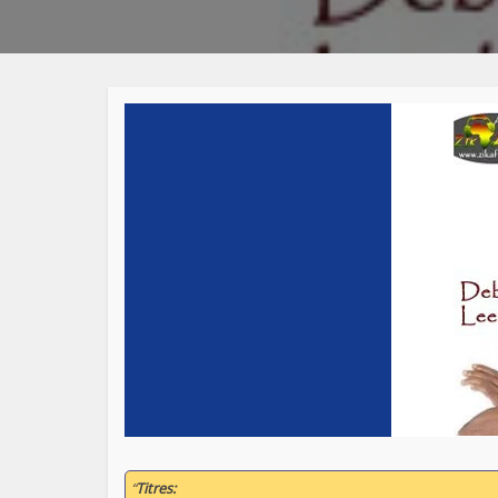
“
Titres: