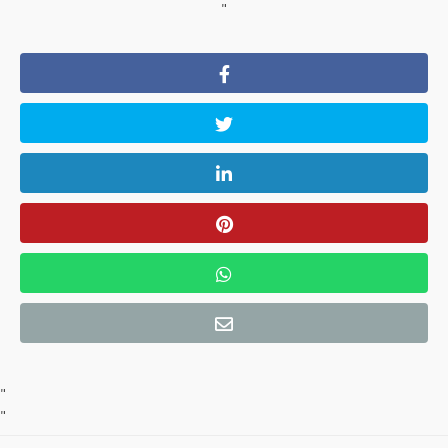
"
"
"