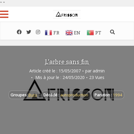
"
"
FR
EN
PT
L’arbre sans fin
Article créé le : 15/05/2007
par
admin
Mis à jour le : 24/05/2020
23 Vues
Groupes:
Buru
Décédé :
autoproduction
Parution :
1994