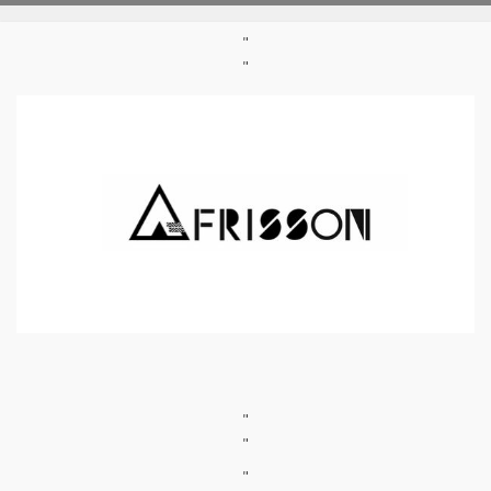
"
"
"
"
"