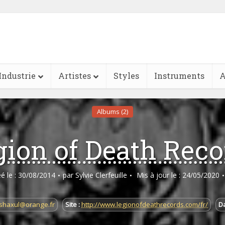
Industrie
Artistes
Styles
Instruments
A
Albums (2)
gion of Death Reco
éé le : 30/08/2014
par
Sylvie Clerfeuille
Mis à jour le : 24/05/2020
shaxul@orange.fr
Site :
http://www.legionofdeathrecords.com/fr/
Da