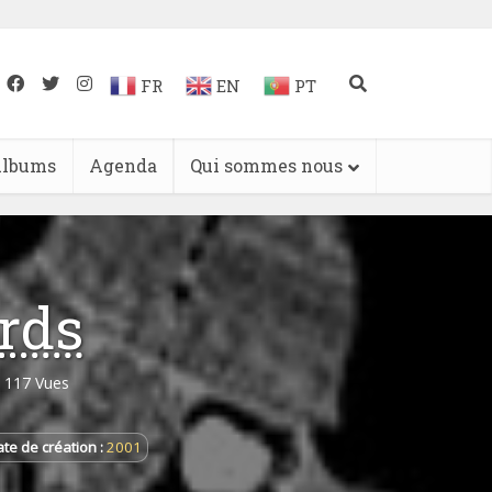
FR
EN
PT
lbums
Agenda
Qui sommes nous
rds
117 Vues
te de création :
2001