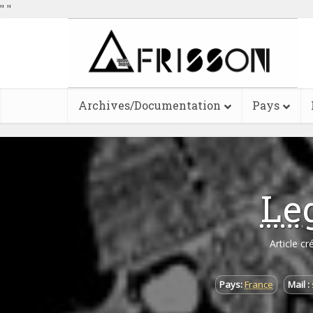
"
"
Archives/Documentation
Pays
Le
Article cr
Pays:
France
Mail :