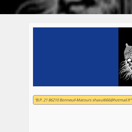
“B.P. 21 86210 Bonneuil-Matours shaxul666@hotmail.fr”