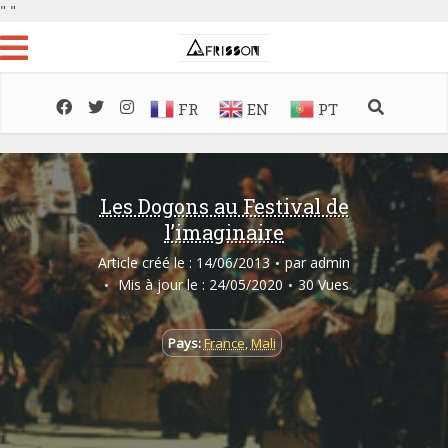
"
"
FR
EN
PT
Les Dogons au Festival de
l’imaginaire
Article créé le : 14/06/2013
par
admin
Mis à jour le : 24/05/2020
30 Vues
Pays:
France
,
Mali