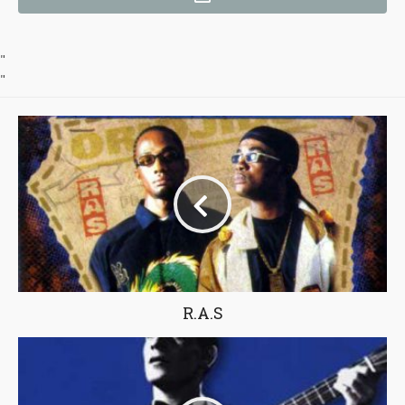
"
"
R.A.S