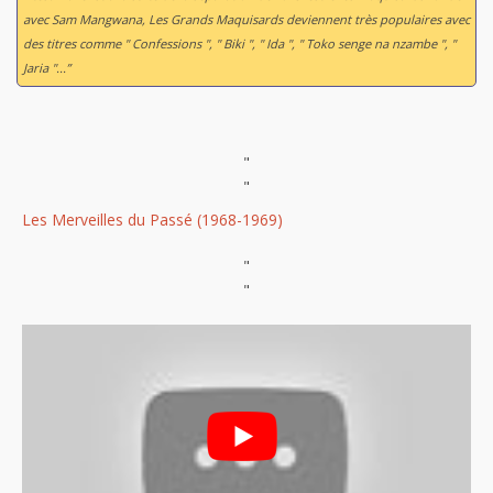
avec Sam Mangwana, Les Grands Maquisards deviennent très populaires avec
des titres comme " Confessions ", " Biki ", " Ida ", " Toko senge na nzambe ", "
Jaria "...”
"
"
Les Merveilles du Passé (1968-1969)
"
"