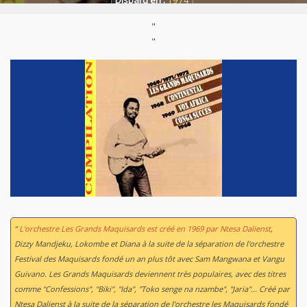
Disparu en :
1974
"
"
“
L'orchestre Les Grands Maquisards est créé en 1969 par Ntesa Dalienst
,
Dizzy Mandjeku, Lokombe et Diana à la suite de la séparation de l'orchestre
Festival des Maquisards fondé un an plus tôt avec Sam Mangwana et Vangu
Guivano. Les Grands Maquisards deviennent très populaires, avec des titres
comme "Confessions", "Biki", "Ida", "Toko senge na nzambe", "Jaria"... Créé par
Ntesa Dalienst à la suite de la séparation de l'orchestre les Maquisards fondé