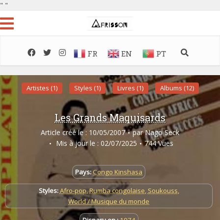
"
"
FR
EN
PT
Artistes (1)
Styles (1)
Livres (1)
Albums (12)
Les Grands Maquisards
Article créé le : 10/05/2007
par
Nago Seck
Mis à jour le : 02/07/2025
744 Vues
Pays:
Congo Kinshasa
Styles:
Afro-pop
,
Rumba congolaise
,
Soukouss
,
World / Musique du monde