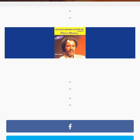
"
"
"
"
"
"