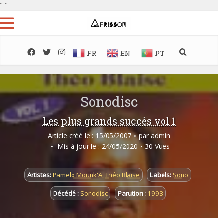
"
"
FR
EN
PT
Sonodisc
Les plus grands succès vol 1
Article créé le : 15/05/2007
par
admin
Mis à jour le : 24/05/2020
30 Vues
Artistes:
Pamelo Mounk'A
,
Théo Blaise
Labels:
Sono
Décédé :
Sonodisc
Parution :
1993