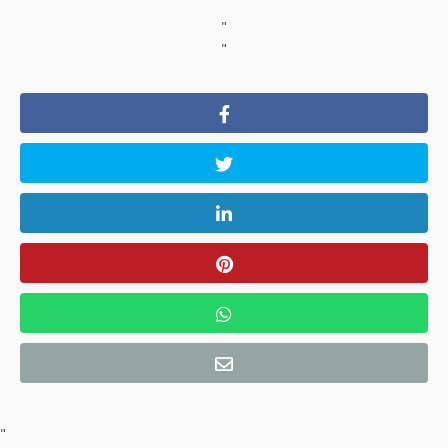
"
"
"