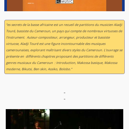
“es secrets de la basse africaine est un recueil de partitions du musicien Aladji
Touré, bassiste du Cameroun, un pays qui compte de nombreux virtuoses de
l'instrument. Auteur-compositeur, arrangeur, producteur et bassiste
virtuose, Aladji Touré est une figure incontournable des musiques
camerounaises, explorant maîtrisant divers styles du Cameroun. L’ouvrage se
présente en différents chapitres proposant des partitions de différents
genres musicaux du Cameroun : Introduction, Makossa basique, Makossa
moderne, Bikutsi, Ben skin, Assiko, Bolobo.”
"
"