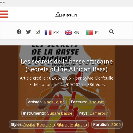
"
"
FR
EN
PT
Les secrets de la basse africaine
(Secrets of the African Bass)
Article créé le : 02/06/2006
par
Sylvie Clerfeuille
Mis à jour le : 14/09/2025
386 Vues
Artistes:
Aladji Touré
Editeurs:
HL Music
Instruments:
Guitare basse
Pays:
Cameroun
Styles:
Assiko
,
Bend skin
,
Bikutsi
,
Makossa
Parution :
2005